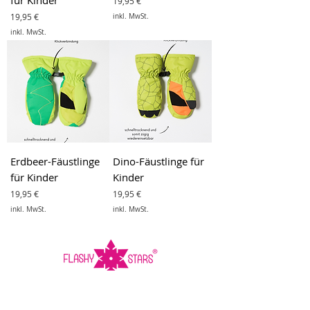
für Kinder
Preis
19,95 €
Preis
19,95 €
inkl. MwSt.
inkl. MwSt.
Erdbeer-Fäustlinge
Dino-Fäustlinge für
für Kinder
Kinder
Preis
Preis
19,95 €
19,95 €
inkl. MwSt.
inkl. MwSt.
Hilfe & Kontakt
Zahlungsarten
Kontakt