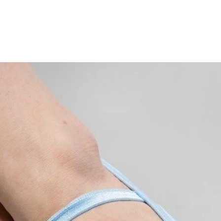
werden, ist Ballett nach wi
schicken dir eine neue Rec
Das richtige Tanztrikot ist 
Bekomme ich eine aktualis
ein guter Lehrer. Nur wer si
zurückgesendet habe?
beim Ballett alles aus sich
Nein, du erhältst keine akt
Bei Flashy Stars findest Du
Kann ich meine Rechnungsan
nachhaltig produzierten Tan
Das ist überhaupt kein Pro
Fragen und Anregungen stehe
Kontaktformular mit der n
einfach unser
Kontakformul
Kann ich im Nachhinein mei
Prinzipiell ist das kein Pr
wurde. Daher kontaktiere un
Kann ich meine Bestellung 
Du hast es dir doch anders 
einfach schnellstmöglich. S
dies leider nicht mehr mögl