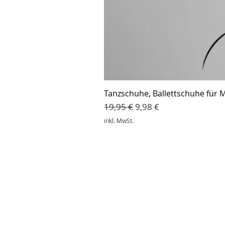
Tanzschuhe, Ballettschuhe für M
Standardpreis
Sale-Preis
19,95 €
9,98 €
inkl. MwSt.
Hilfe & Kontakt
Zahl