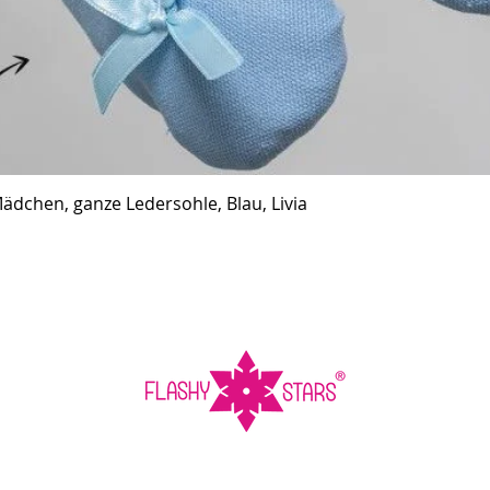
ädchen, ganze Ledersohle, Blau, Livia
Schnellansicht
ungsarten
Versandarten
Au