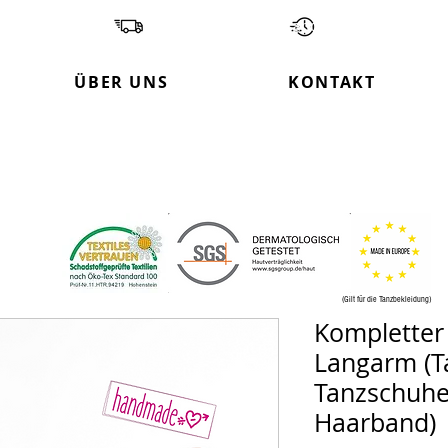
 in Europa Kostenloser Versand Lieferzeit 2-4 
Garantie
ÜBER UNS
KONTAKT
(Gilt für die Tanzbekleidung)
Kompletter 
Langarm (Ta
Tanzschuhe
Haarband)