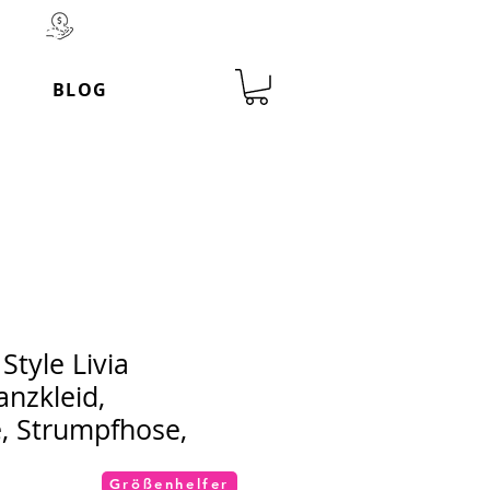
Werktage 100 % Geld-zurück-
BLOG
Style Livia
nzkleid,
, Strumpfhose,
Größenhelfer