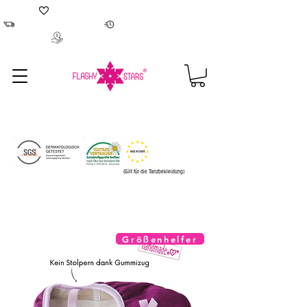
Tanzbekleidung hergestellt in Europa
Kostenloser Versand Lieferzeit 2-4 Werktage
100 % Geld-zurück-Garantie
(Gilt für die Tanzbekleidung)
Größenhelfer