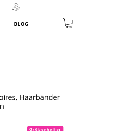
Werktage 100 % Geld-zurück-
BLOG
oires, Haarbänder
en
Größenhelfer