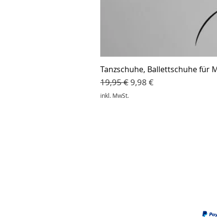
Tanzschuhe, Ballettschuhe für M
Standardpreis
Sale-Preis
19,95 €
9,98 €
inkl. MwSt.
Hilfe & Kontakt
Zahl
Kontakt