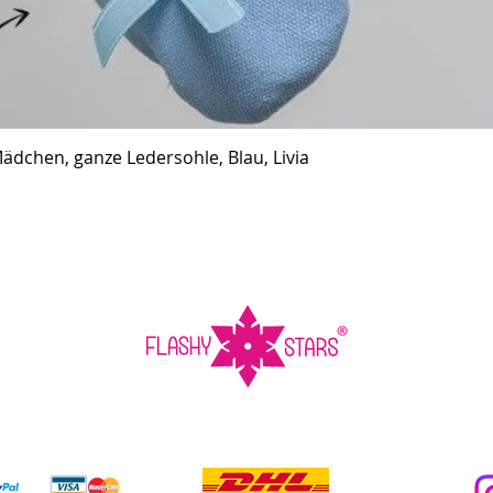
ädchen, ganze Ledersohle, Blau, Livia
Schnellansicht
ungsarten
Versandarten
Au