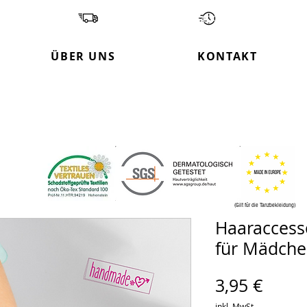
 in Europa Kostenloser Versand Lieferzeit 2-4 
Garantie
ÜBER UNS
KONTAKT
(Gilt für die Tanzbekleidung)
Haaraccess
für Mädch
Preis
3,95 €
inkl. MwSt.