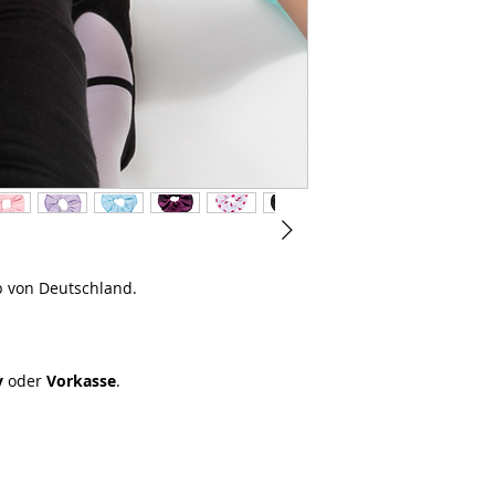
Trockner trocknen.
Einheitsgröße
b von Deutschland.
y
oder
Vorkasse
.